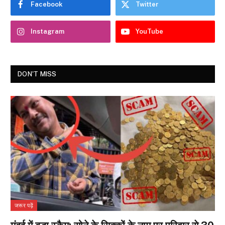
Facebook
Twitter
Instagram
YouTube
DON'T MISS
जरूर पढ़ें