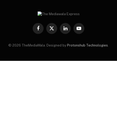
Facebook
X
LinkedIn
YouTube
(Twitter)
© 2026 TheMediaWala. Designed by
Protonshub Technologies
.